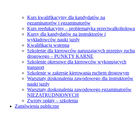
Kurs kwalifikacyjny dla kandydatów na
egzaminatorów i egzaminatorów
Kurs reedukacyjny – problematyka przeciwalkoholowa
Kursy dla kandydatów na instruktorów i
wykładowców nauki jazdy
Kwalifikacja wstępna
Szkolenie dla kierowców naruszających przepisy ruchu
drogowego – PUNKTY KARNE
Szkolenie okresowe dla kierowców wykonujących
transport
Szkolenie w zakresie kierowania ruchem drogowym
Warsztaty doskonalenia zawodowego dla instruktorów
nauki jazdy
Warsztaty doskonalenia zawodowego egzaminatorów
NIEZATRUDNIONYCH
Zwroty opłaty – szkolenia
Zamówienia publiczne