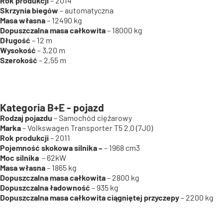
Rok produkcji
– 2014
Skrzynia biegów
– automatyczna
Masa własna
– 12490 kg
Dopuszczalna masa całkowita
– 18000 kg
Długość
– 12 m
Wysokość
– 3,20 m
Szerokość
– 2,55 m
Kategoria B+E - pojazd
Rodzaj pojazdu
– Samochód ciężarowy
Marka
– Volkswagen Transporter T5 2.0 (7J0)
Rok produkcji
– 2011
Pojemność skokowa silnika –
– 1968 cm3
Moc silnika
– 62kW
Masa własna
– 1865 kg
Dopuszczalna masa całkowita
– 2800 kg
Dopuszczalna ładowność
– 935 kg
Dopuszczalna masa całkowita ciągniętej przyczepy
– 2200 kg