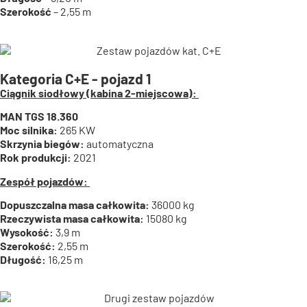
Szerokość
– 2,55 m
Kategoria C+E - pojazd 1
Ciągnik siodłowy (kabina 2-miejscowa):
MAN TGS 18.360
Moc silnika:
265 KW
Skrzynia biegów:
automatyczna
Rok produkcji:
2021
Zespół pojazdów:
Dopuszczalna masa całkowita:
36000 kg
Rzeczywista masa całkowita:
15080 kg
Wysokość:
3,9 m
Szerokość:
2,55 m
Długość:
16,25 m