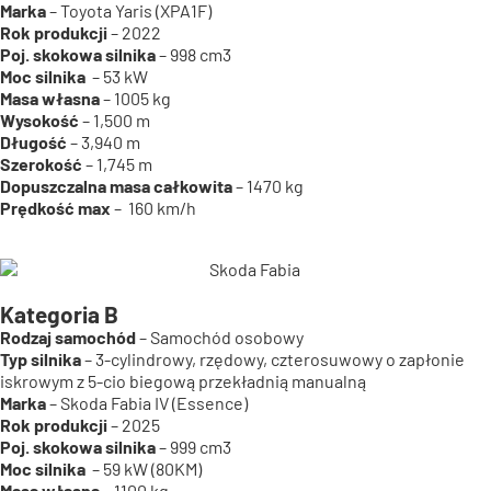
Marka
– Toyota Yaris (XPA1F)
Rok produkcji
– 2022
Poj. skokowa silnika
– 998 cm3
Moc silnika
– 53 kW
Masa własna
– 1005 kg
Wysokość
– 1,500 m
Długość
– 3,940 m
Szerokość
– 1,745 m
Dopuszczalna masa całkowita
– 1470 kg
Prędkość max
– 160 km/h
Kategoria B
Rodzaj samochód
– Samochód osobowy
Typ silnika
– 3-cylindrowy, rzędowy, czterosuwowy o zapłonie
iskrowym z 5-cio biegową przekładnią manualną
Marka
– Skoda Fabia IV (Essence)
Rok produkcji
– 2025
Poj. skokowa silnika
– 999 cm3
Moc silnika
– 59 kW (80KM)
Masa własna
– 1100 kg