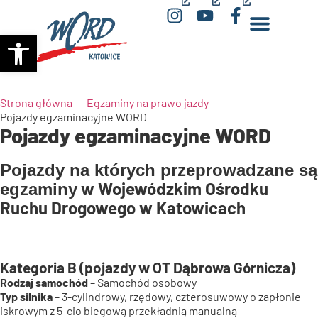
(opens
(opens
(opens
Otwórz pasek narzędzi
in
in
in
a
a
a
new
new
new
window)
window)
window)
Strona główna
Egzaminy na prawo jazdy
Pojazdy egzaminacyjne WORD
Pojazdy egzaminacyjne WORD
Pojazdy na których przeprowadzane są
w Wojewódzkim Ośrodku
egzaminy
Ruchu Drogowego w Katowicach
Kategoria B (pojazdy w OT Dąbrowa Górnicza)
Rodzaj samochód
– Samochód osobowy
Typ silnika
– 3-cylindrowy, rzędowy, czterosuwowy o zapłonie
iskrowym z 5-cio biegową przekładnią manualną