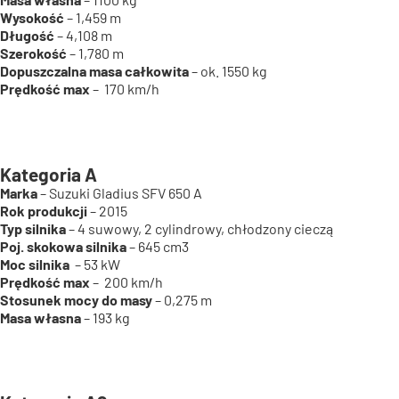
Wysokość
– 1,459 m
Długość
– 4,108 m
Szerokość
– 1,780 m
Dopuszczalna masa całkowita
– ok. 1550 kg
Prędkość max
– 170 km/h
Kategoria A
Marka
– Suzuki Gladius SFV 650 A
Rok produkcji
– 2015
Typ silnika
– 4 suwowy, 2 cylindrowy, chłodzony cieczą
Poj. skokowa silnika
– 645 cm3
Moc silnika
– 53 kW
Prędkość max
– 200 km/h
Stosunek mocy do masy
– 0,275 m
Masa własna
– 193 kg