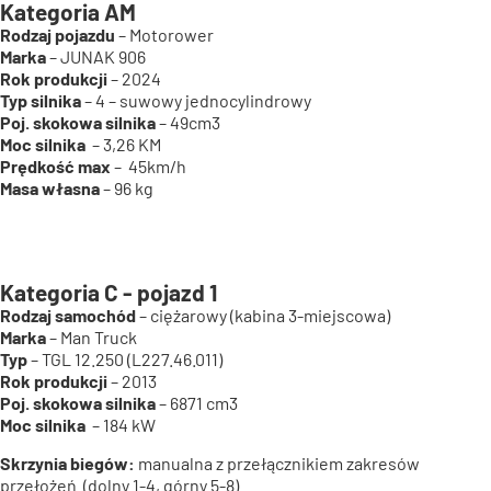
Kategoria AM
Rodzaj pojazdu
– Motorower
Marka
– JUNAK 906
Rok produkcji
– 2024
Typ silnika
– 4 – suwowy jednocylindrowy
Poj. skokowa silnika
– 49cm3
Moc silnika
– 3,26 KM
Prędkość max
– 45km/h
Masa własna
– 96 kg
Kategoria C - pojazd 1
Rodzaj samochód
– ciężarowy (kabina 3-miejscowa)
Marka
– Man Truck
Typ
– TGL 12.250 (L227.46.011)
Rok produkcji
– 2013
Poj. skokowa silnika
– 6871 cm3
Moc silnika
– 184 kW
Skrzynia biegów:
manualna z przełącznikiem zakresów
przełożeń (dolny 1-4, górny 5-8)