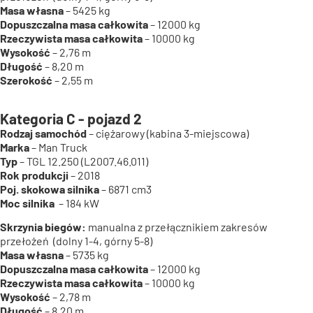
Masa własna
– 5425 kg
Dopuszczalna masa całkowita
– 12000 kg
Rzeczywista masa całkowita
– 10000 kg
Wysokość
– 2,76 m
Długość
– 8,20 m
Szerokość
– 2,55 m
Kategoria C - pojazd 2
Rodzaj samochód
– ciężarowy (kabina 3-miejscowa)
Marka
– Man Truck
Typ
– TGL 12.250 (L2007.46.011)
Rok produkcji
– 2018
Poj. skokowa silnika
– 6871 cm3
Moc silnika
– 184 kW
Skrzynia biegów:
manualna z przełącznikiem zakresów
przełożeń (dolny 1-4, górny 5-8)
Masa własna
– 5735 kg
Dopuszczalna masa całkowita
– 12000 kg
Rzeczywista masa całkowita
– 10000 kg
Wysokość
– 2,78 m
Długość
– 8,20 m