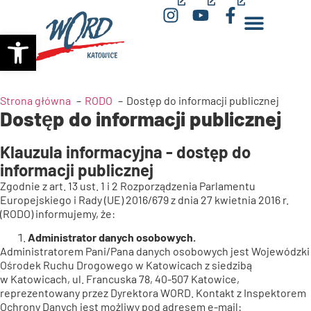
(opens
(opens
(opens
Otwórz pasek narzędzi
in
in
in
a
a
a
new
new
new
window)
window)
window)
Strona główna
RODO
Dostęp do informacji publicznej
Dostęp do informacji publicznej
Klauzula informacyjna - dostęp do
informacji publicznej
Zgodnie z art. 13 ust. 1 i 2 Rozporządzenia Parlamentu
Europejskiego i Rady (UE) 2016/679 z dnia 27 kwietnia 2016 r.
(RODO) informujemy, że:
Administrator danych osobowych.
Administratorem Pani/Pana danych osobowych jest Wojewódzki
Ośrodek Ruchu Drogowego w Katowicach z siedzibą
w Katowicach, ul. Francuska 78, 40-507 Katowice,
reprezentowany przez Dyrektora WORD. Kontakt z Inspektorem
Ochrony Danych jest możliwy pod adresem e-mail: