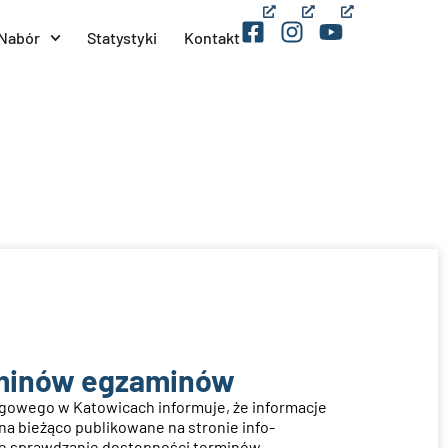
(opens
(opens
(opens
Nabór
Statystyki
Kontakt
in
in
in
a
a
a
new
new
new
window)
window)
window)
minów egzaminów
owego w Katowicach informuje, że informacje
a bieżąco publikowane na stronie info-
rne sprawdzanie dostępności terminów