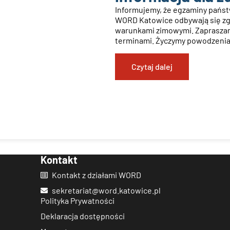
Informujemy, że egzaminy pańs
WORD Katowice odbywają się z
warunkami zimowymi. Zapraszam
terminami. Życzymy powodzenia
Czytaj dalej
Kontakt
Kontakt z działami WORD
sekretariat@word.katowice.pl
Polityka Prywatności
Deklaracja dostępności