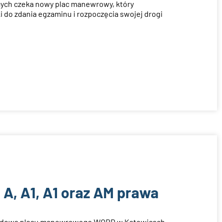
jących czeka nowy plac manewrowy, który
 do zdania egzaminu i rozpoczęcia swojej drogi
 A, A1, A1 oraz AM prawa
budową placu manewrowego WORD w Katowicach,