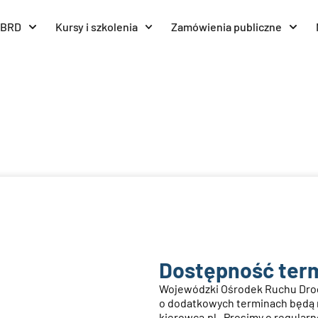
BRD
Kursy i szkolenia
Zamówienia publiczne
Dostępność ter
Wojewódzki Ośrodek Ruchu Drog
o dodatkowych terminach będą n
kierowca.pl . Prosimy o regula