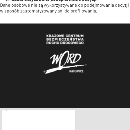
Dane osobowe nie są wykorzystywane do podejmowania decyzji
w sposób zautomatyzowany ani do profilowania.