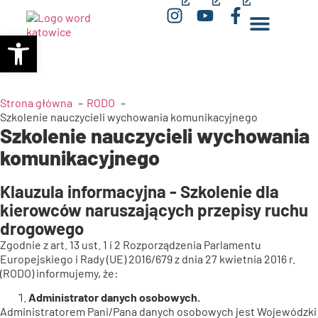
(opens
(opens
(opens
Otwórz pasek narzędzi
in
in
in
a
a
a
new
new
new
window)
window)
window)
Strona główna
RODO
Szkolenie nauczycieli wychowania komunikacyjnego
Szkolenie nauczycieli wychowania
komunikacyjnego
Klauzula informacyjna - Szkolenie dla
kierowców naruszających przepisy ruchu
drogowego
Zgodnie z art. 13 ust. 1 i 2 Rozporządzenia Parlamentu
Europejskiego i Rady (UE) 2016/679 z dnia 27 kwietnia 2016 r.
(RODO) informujemy, że:
Administrator danych osobowych.
Administratorem Pani/Pana danych osobowych jest Wojewódzki