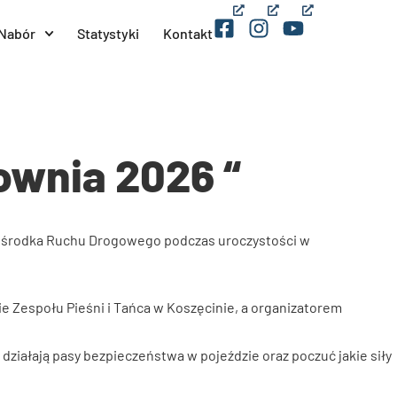
(opens
(opens
(opens
Nabór
Statystyki
Kontakt
in
in
in
a
a
a
new
new
new
window)
window)
window)
ownia 2026 “
ie Zespołu Pieśni i Tańca w Koszęcinie, a organizatorem
ałają pasy bezpieczeństwa w pojeździe oraz poczuć jakie siły