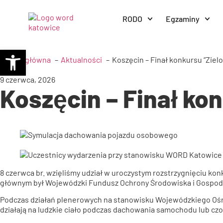
RODO
Egzaminy
Otwórz pasek narzędzi
Strona główna
Aktualności
Koszęcin – Finał konkursu “Ziel
9 czerwca, 2026
Koszęcin – Finał ko
8 czerwca br. wzięliśmy udział w uroczystym rozstrzygnięciu kon
głównym był Wojewódzki Fundusz Ochrony Środowiska i Gospod
Podczas działań plenerowych na stanowisku Wojewódzkiego Ośro
działają na ludzkie ciało podczas dachowania samochodu lub cz