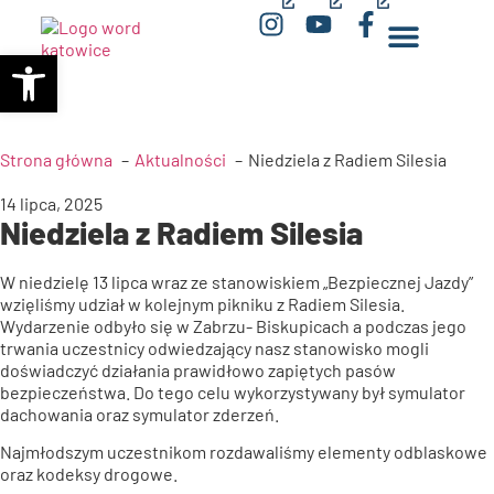
(opens
(opens
(opens
Otwórz pasek narzędzi
in
in
in
a
a
a
new
new
new
window)
window)
window)
Strona główna
Aktualności
Niedziela z Radiem Silesia
14 lipca, 2025
Niedziela z Radiem Silesia
W niedzielę 13 lipca wraz ze stanowiskiem „Bezpiecznej Jazdy”
wzięliśmy udział w kolejnym pikniku z Radiem Silesia.
Wydarzenie odbyło się w Zabrzu- Biskupicach a podczas jego
trwania uczestnicy odwiedzający nasz stanowisko mogli
doświadczyć działania prawidłowo zapiętych pasów
bezpieczeństwa. Do tego celu wykorzystywany był symulator
dachowania oraz symulator zderzeń.
Najmłodszym uczestnikom rozdawaliśmy elementy odblaskowe
oraz kodeksy drogowe.