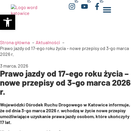
(opens
(opens
(opens
Otwórz pasek narzędzi
in
in
in
a
a
a
new
new
new
window)
window)
window)
Strona główna
Aktualności
Prawo jazdy od 17-ego roku życia – nowe przepisy od 3-go marca
2026 r.
3 marca, 2026
Prawo jazdy od 17-ego roku życia –
nowe przepisy od 3-go marca 2026
r.
Wojewódzki Ośrodek Ruchu Drogowego w Katowice informuje,
że od dnia 3-go marca 2026 r. wchodzą w życie nowe przepisy
umożliwiające uzyskanie prawa jazdy osobom, które ukończyły
17 lat.