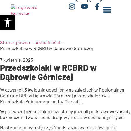
(opens
(opens
(opens
Otwórz pasek narzędzi
in
in
in
a
a
a
new
new
new
window)
window)
window)
Strona główna
Aktualności
Przedszkolaki w RCBRD w Dąbrowie Górniczej
7 kwietnia, 2025
Przedszkolaki w RCBRD w
Dąbrowie Górniczej
W czwartek 3 kwietnia gościliśmy na zajęciach w Regionalnym
Centrum BRD w Dąbrowie Górniczej przedszkolaków z
Przedszkola Publicznego nr. 1 w Czeladzi.
W pierwszej części zajęć uczestnicy poznali podstawowe zasady
bezpieczeństwa w ruchu drogowym oraz w codziennym życiu.
Następnie odbyła się część praktyczna warsztatów, gdzie